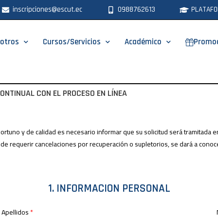
inscripciones@escut.ec
0988762613
PLATAFO
otros
Cursos/Servicios
Académico
Promo
NTINUAL CON EL PROCESO EN LÍNEA
ortuno y de calidad es necesario informar que su solicitud será tramitada 
 de requerir cancelaciones por recuperación o supletorios, se dará a conoce
1. INFORMACION PERSONAL
Apellidos