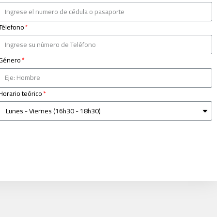
Télefono
Género
Horario teórico