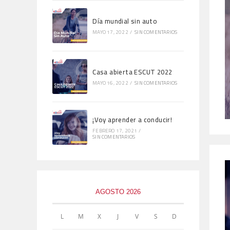
Día mundial sin auto
MAYO 17, 2022
/
SIN COMENTARIOS
Casa abierta ESCUT 2022
MAYO 16, 2022
/
SIN COMENTARIOS
¡Voy aprender a conducir!
FEBRERO 17, 2021
/
SIN COMENTARIOS
AGOSTO 2026
L
M
X
J
V
S
D