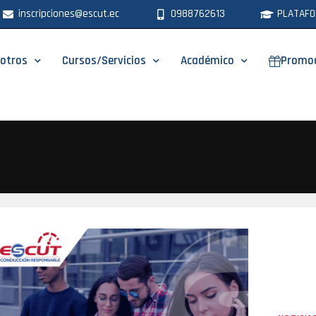
inscripciones@escut.ec
0988762613
PLATAFO
otros
Cursos/Servicios
Académico
Promo